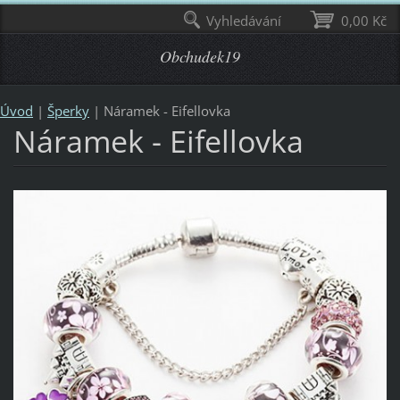
Vyhledávání
0,00 Kč
Obchudek19
Úvod
|
Šperky
|
Náramek - Eifellovka
Náramek - Eifellovka